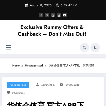
Skip
August 8, 2026
6:49:47 PM
to
content
Exclusive Rummy Offers &
Cashback – Don’t Miss Out!
Home
Uncategorized
华体会体育-官方APP下载，尽享精彩
Uncategorized
Admin34587
July 24, 2025
0 Comments
华体会体育-官方APP下