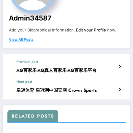
Admin34587
Add your Biographical Information.
Edit your Profile
now.
View All Posts
Previous post
AG百家乐-AG真人百家乐-AG百家乐平台
Next post
皇冠体育 皇冠网中国官网 Crown Sports
RELATED POSTS