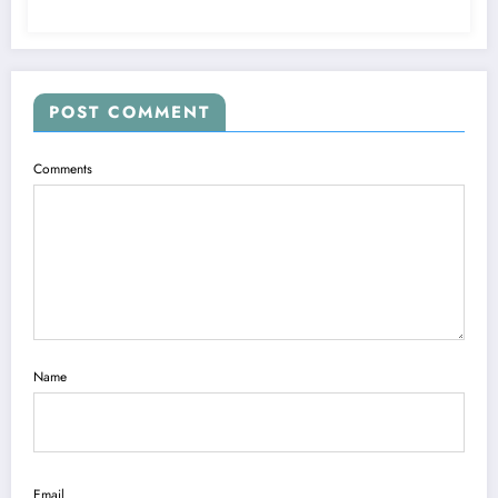
POST COMMENT
Comments
Name
Email