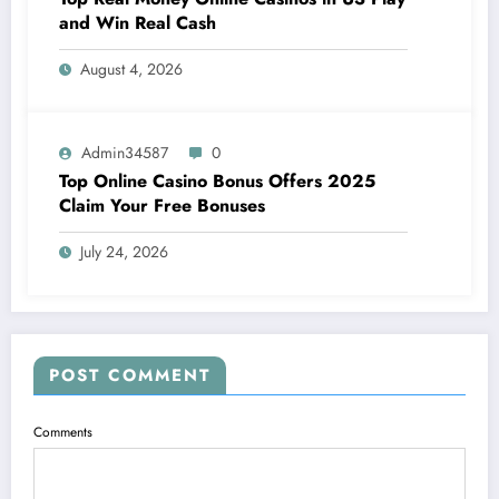
and Win Real Cash
August 4, 2026
Admin34587
0
Top Online Casino Bonus Offers 2025
Claim Your Free Bonuses
July 24, 2026
POST COMMENT
Comments