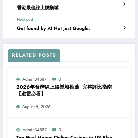
香港最佳線上娛樂城
Next post
Get found by AI Not just Google.
RELATED POSTS
Admin34587
0
2026年台灣線上娛樂城推薦 完整評比指南
【避雷必看】
August 5, 2026
Admin34587
0
Top Real Money Online Casinos in US Play