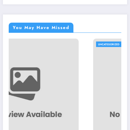
You May Have Missed
UNCATEGORIZED