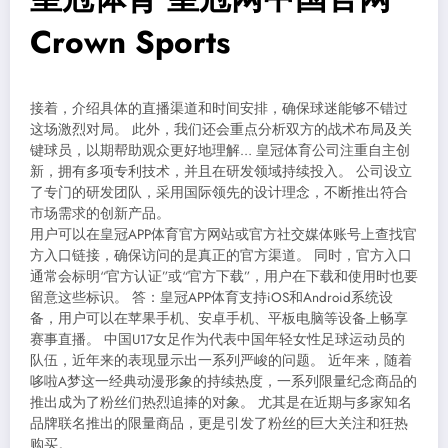
Crown Sports
接着，介绍具体的直播渠道和时间安排，确保球迷能够不错过
这场激烈对局。 此外，我们还会重点分析双方的战术布局及关
键球员，以期帮助观众更好地理解… 皇冠体育公司注重自主创
新，拥有多项专利技术，并且在研发领域持续投入。 公司设立
了专门的研发团队，采用国际领先的设计理念，不断推出符合
市场需求的创新产品。
用户可以在皇冠APP体育官方网站或官方社交媒体账号上查找官
方入口链接，确保访问的是真正的官方渠道。 同时，官方入口
通常会标明“官方认证”或“官方下载”，用户在下载和使用时也要
留意这些标识。 答：皇冠APP体育支持iOS和Android系统设
备，用户可以在苹果手机、安卓手机、平板电脑等设备上畅享
赛事直播。 中国U17女足作为代表中国年轻女性足球运动员的
队伍，近年来的表现显示出一系列严峻的问题。 近年来，随着
哆啦A梦这一经典动漫形象的持续热度，一系列限量纪念商品的
推出成为了粉丝们热烈追捧的对象。 尤其是在近期与多家知名
品牌联名推出的限量商品，更是引发了粉丝的巨大关注和狂热
购买。