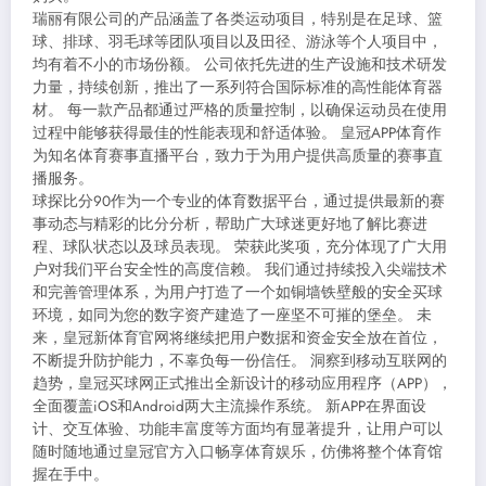
瑞丽有限公司的产品涵盖了各类运动项目，特别是在足球、篮
球、排球、羽毛球等团队项目以及田径、游泳等个人项目中，
均有着不小的市场份额。 公司依托先进的生产设施和技术研发
力量，持续创新，推出了一系列符合国际标准的高性能体育器
材。 每一款产品都通过严格的质量控制，以确保运动员在使用
过程中能够获得最佳的性能表现和舒适体验。 皇冠APP体育作
为知名体育赛事直播平台，致力于为用户提供高质量的赛事直
播服务。
球探比分90作为一个专业的体育数据平台，通过提供最新的赛
事动态与精彩的比分分析，帮助广大球迷更好地了解比赛进
程、球队状态以及球员表现。 荣获此奖项，充分体现了广大用
户对我们平台安全性的高度信赖。 我们通过持续投入尖端技术
和完善管理体系，为用户打造了一个如铜墙铁壁般的安全买球
环境，如同为您的数字资产建造了一座坚不可摧的堡垒。 未
来，皇冠新体育官网将继续把用户数据和资金安全放在首位，
不断提升防护能力，不辜负每一份信任。 洞察到移动互联网的
趋势，皇冠买球网正式推出全新设计的移动应用程序（APP），
全面覆盖iOS和Android两大主流操作系统。 新APP在界面设
计、交互体验、功能丰富度等方面均有显著提升，让用户可以
随时随地通过皇冠官方入口畅享体育娱乐，仿佛将整个体育馆
握在手中。