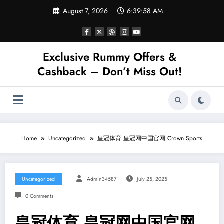
Skip
August 7, 2026
6:39:58 AM
to
content
Exclusive Rummy Offers &
Cashback – Don’t Miss Out!
Home
Uncategorized
皇冠体育 皇冠网中国官网 Crown Sports
Uncategorized
Admin34587
July 25, 2025
0 Comments
皇冠体育 皇冠网中国官网