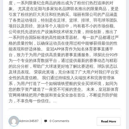
度，一系列限量纪念商品的推出成为了粉丝们热烈追捧的对
象。 尤其是在近期与多家知名品牌联名推出的限量商品，更是
引发了粉丝的巨大关注和狂热购买。瑞丽有限公司的产品涵盖
了各类运动项目，特别是在足球、篮球、排球、羽毛球等团队
项目以及田径、游泳等个人项目中，均有着不小的市场份额。
公司依托先进的生产设施和技术研发力量，持续创新，推出了
一系列符合国际标准的高性能体育器材。 每一款产品都通过严
格的质量控制，以确保运动员在使用过程中能够获得最佳的性
能表现和舒适体验。 皇冠APP体育作为知名体育赛事直播平
台，致力于为用户提供高质量的赛事直播服务。球探比分90作
为一个专业的体育数据平台，通过提供最新的赛事动态与精彩
的比分分析，帮助广大球迷更好地了解比赛进程、球队状态以
及球员表现。 荣获此奖项，充分体现了广大用户对我们平台安
全性的高度信赖。 我们通过持续投入尖端技术和完善管理体
系，为用户打造了一个如铜墙铁壁般的安全买球环境，如同为
您的数字资产建造了一座坚不可摧的堡垒。 未来，皇冠新体育
官网将继续把用户数据和资金安全放在首位，不断提升防护能
力，不辜负每一份信任。…
Admin34587
0 Comments
Read More