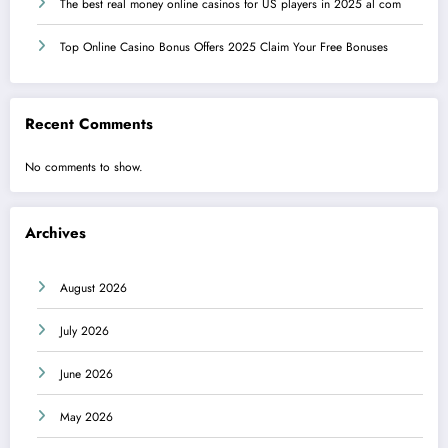
The best real money online casinos for US players in 2025 al com
Top Online Casino Bonus Offers 2025 Claim Your Free Bonuses
Recent Comments
No comments to show.
Archives
August 2026
July 2026
June 2026
May 2026