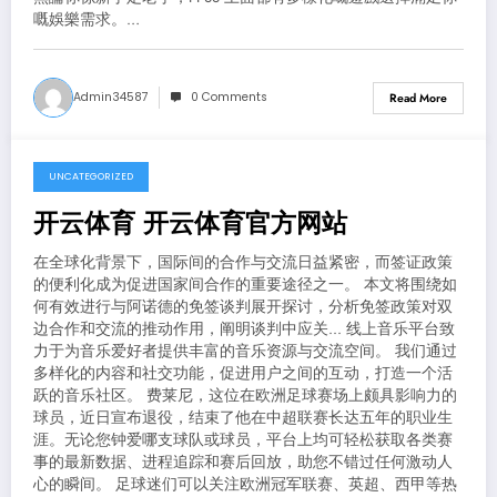
嘅娛樂需求。…
Admin34587
0 Comments
Read More
UNCATEGORIZED
July 20, 2025
开云体育 开云体育官方网站
在全球化背景下，国际间的合作与交流日益紧密，而签证政策
的便利化成为促进国家间合作的重要途径之一。 本文将围绕如
何有效进行与阿诺德的免签谈判展开探讨，分析免签政策对双
边合作和交流的推动作用，阐明谈判中应关... 线上音乐平台致
力于为音乐爱好者提供丰富的音乐资源与交流空间。 我们通过
多样化的内容和社交功能，促进用户之间的互动，打造一个活
跃的音乐社区。 费莱尼，这位在欧洲足球赛场上颇具影响力的
球员，近日宣布退役，结束了他在中超联赛长达五年的职业生
涯。无论您钟爱哪支球队或球员，平台上均可轻松获取各类赛
事的最新数据、进程追踪和赛后回放，助您不错过任何激动人
心的瞬间。 足球迷们可以关注欧洲冠军联赛、英超、西甲等热