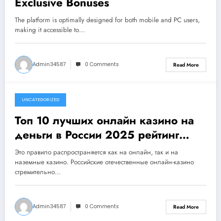
Exclusive Bonuses
The platform is optimally designed for both mobile and PC users,
making it accessible to…
Admin34587
0 Comments
Read More
UNCATEGORIZED
July 17, 2025
Топ 10 лучших онлайн казино на
деньги в России 2025 рейтинг
лицензионных
Это правило распространяется как на онлайн, так и на
наземные казино. Российские отечественные онлайн-казино
стремительно…
Admin34587
0 Comments
Read More