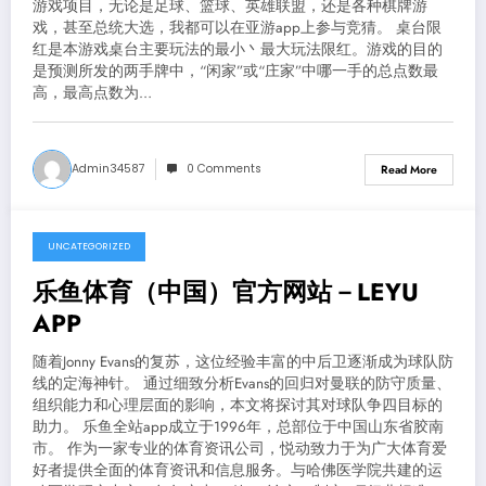
游戏项目，无论是足球、篮球、英雄联盟，还是各种棋牌游
戏，甚至总统大选，我都可以在亚游app上参与竞猜。 桌台限
红是本游戏桌台主要玩法的最小丶最大玩法限红。游戏的目的
是预测所发的两手牌中，“闲家”或“庄家”中哪一手的总点数最
高，最高点数为…
Admin34587
0 Comments
Read More
UNCATEGORIZED
July 23, 2025
乐鱼体育（中国）官方网站－LEYU
APP
随着Jonny Evans的复苏，这位经验丰富的中后卫逐渐成为球队防
线的定海神针。 通过细致分析Evans的回归对曼联的防守质量、
组织能力和心理层面的影响，本文将探讨其对球队争四目标的
助力。 乐鱼全站app成立于1996年，总部位于中国山东省胶南
市。 作为一家专业的体育资讯公司，悦动致力于为广大体育爱
好者提供全面的体育资讯和信息服务。与哈佛医学院共建的运