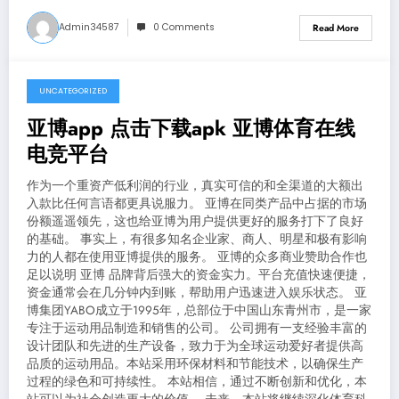
Admin34587
0 Comments
Read More
UNCATEGORIZED
July 20, 2025
亚博app 点击下载apk 亚博体育在线
电竞平台
作为一个重资产低利润的行业，真实可信的和全渠道的大额出
入款比任何言语都更具说服力。 亚博在同类产品中占据的市场
份额遥遥领先，这也给亚博为用户提供更好的服务打下了良好
的基础。 事实上，有很多知名企业家、商人、明星和极有影响
力的人都在使用亚博提供的服务。 亚博的众多商业赞助合作也
足以说明 亚博 品牌背后强大的资金实力。平台充值快速便捷，
资金通常会在几分钟内到账，帮助用户迅速进入娱乐状态。 亚
博集团YABO成立于1995年，总部位于中国山东青州市，是一家
专注于运动用品制造和销售的公司。 公司拥有一支经验丰富的
设计团队和先进的生产设备，致力于为全球运动爱好者提供高
品质的运动用品。本站采用环保材料和节能技术，以确保生产
过程的绿色和可持续性。 本站相信，通过不断创新和优化，本