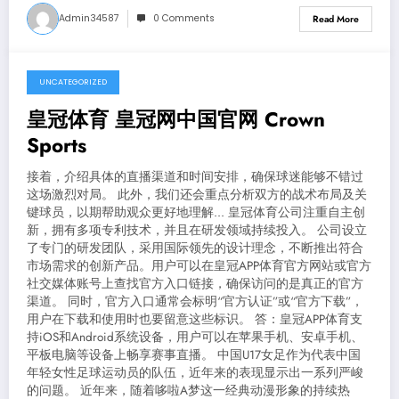
Admin34587
0 Comments
Read More
UNCATEGORIZED
July 25, 2025
皇冠体育 皇冠网中国官网 Crown
Sports
接着，介绍具体的直播渠道和时间安排，确保球迷能够不错过
这场激烈对局。 此外，我们还会重点分析双方的战术布局及关
键球员，以期帮助观众更好地理解... 皇冠体育公司注重自主创
新，拥有多项专利技术，并且在研发领域持续投入。 公司设立
了专门的研发团队，采用国际领先的设计理念，不断推出符合
市场需求的创新产品。用户可以在皇冠APP体育官方网站或官方
社交媒体账号上查找官方入口链接，确保访问的是真正的官方
渠道。 同时，官方入口通常会标明“官方认证”或“官方下载”，
用户在下载和使用时也要留意这些标识。 答：皇冠APP体育支
持iOS和Android系统设备，用户可以在苹果手机、安卓手机、
平板电脑等设备上畅享赛事直播。 中国U17女足作为代表中国
年轻女性足球运动员的队伍，近年来的表现显示出一系列严峻
的问题。 近年来，随着哆啦A梦这一经典动漫形象的持续热