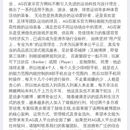
业， AG百家乐官方网站不断引入先进的运动科技与设计理念，
推出了一系列适用于跑步、游泳、健身、球类运动等多种体育
活动的装备。 无论您是热衷跑步的运动爱好者，还是喜欢篮
球、足球等团队运动的球员， AG百家乐官方网站都能为您提供
高性能的运动装备，满足您在不同运动场合中的需求。 AG百家
乐是亚洲领先的游戏开发商、供应商，凭借强有力的集团背景
与经济实力，已成功成为亚洲市场行业标杆。 始终坚持“用户至
上，专业为本”的运营理念，力求为玩家带来公平公正、真实专
业的高品质沉浸式视讯服务。至於要否補牌（又稱博牌，即發
第三張牌）則根据補牌規則決定。 百家樂跟廿一點不同，玩家
可下注於莊（Banker）或閒（Player），並無限制。 民警：他必
须得走量，所以他雇4个人，每个人至少得8部手机，就是在人
的能力范围内能控制的8部手机在这个范围内，然后32部手机同
时操作，每天十几个小时进行操作。 不走量就赚的少，人都是
贪心的，所以他从低投入到高投入到雇人来走量，每天非法在
网赌网站牟利几千上万元不等。 他这其实也不算属于犯法，只
是说参与赌博，赌博资金过大。 随着健康意识的提高和生活方
式的改变，越来越多的人加入了锻炼的行列。经过两个多月艰
苦侦查,专案组逐步厘清了脉络主线,全面掌握了该网络赌博团伙
的核心架构、运营方式、管理模式及资金流向。 希望本文能为
您带来有关AG真人平台的全面了解，如果您对AG真人平台还有
任何疑问，请随时联系我们的客服团队。 亚游拥有广泛的综合