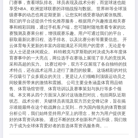
门赛事，查看球队排名、球员表现及战术分析，而篮球迷也能
享受NBA、欧洲篮球联赛的详细战报与数据。 世界杯等全球顶
级赛事的动态也将定期更新，让您实时感受赛场的紧张氛围。
我们的平台还提供个性化推荐服务，根据用户兴趣推送相关赛
事和精彩回顾，通过手机客户端，您可随时随地查看专家的比
赛预测及赛果分析，增强观赛乐趣。用户可通过我们的平台，
获取最新比赛日程、选手排名、以及比赛分析等重要信息。 开
云体育每天更新的丰富内容能满足不同用户的需求，无论是专
业人士还是休闲观众。 科特赖克与罗斯勒的对决成为本年度体
育赛事中的一大亮点，两位选手在赛场上展现了非凡的竞技风
采和高超的实力。 比赛过程中，双方不仅展现了各自独特的技
术特点，还在战术运用上进行了激烈的较量。 这场精彩的对抗
不仅吸引了众多观众的关注，更是让人们领略到顶级运动员之
间较量所带来的激情和震撼。 公司主要业务涵盖体育用品销
售、体育场馆管理、体育培训以及赛事策划与执行等多个领
域。本文将从四个方面深入探讨这场激烈对抗，包括两队近期
状态、战术分析、关键球员表现及双方历史交锋记录，旨在揭
示谁能最终在这个欧战舞台上笑到... 作为国内领先的体育数据
分析公司，我们始终坚持用户至上的理念，努力为用户提供更
好的体育资讯体验。 通过不断的技术创新和产品升级，我们致
力于成为全球体育爱好者的首选体育资讯服务商。…