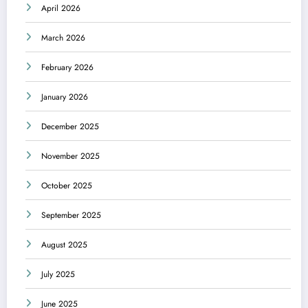
April 2026
March 2026
February 2026
January 2026
December 2025
November 2025
October 2025
September 2025
August 2025
July 2025
June 2025